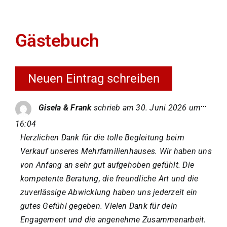
Team
Gästebuch
Galerie
Kontakt
Diese
...
Gisela & Frank
schrieb am
30. Juni 2026
um
Metab
ein-/a
Impressum/Datenschutz
16:04
Herzlichen Dank für die tolle Begleitung beim
Verkauf unseres Mehrfamilienhauses. Wir haben uns
von Anfang an sehr gut aufgehoben gefühlt. Die
kompetente Beratung, die freundliche Art und die
zuverlässige Abwicklung haben uns jederzeit ein
gutes Gefühl gegeben. Vielen Dank für dein
Engagement und die angenehme Zusammenarbeit.