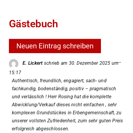
Team
Gästebuch
Galerie
Kontakt
Diese
...
E. Lickert
schrieb am
30. Dezember 2025
um
Metab
ein-/a
Impressum/Datenschutz
15:17
Authentisch, freundlich, engagiert, sach- und
fachkundig, bodenständig, positiv – pragmatisch
und verlässlich ! Herr Rosing hat die komplette
Abwicklung/Verkauf dieses nicht einfachen , sehr
komplexen Grundstückes in Erbengemeinschaft, zu
unserer vollsten Zufriedenheit, zum sehr guten Preis
erfolgreich abgeschlossen.