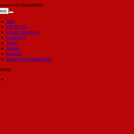
Skip
hwarzwald Immobilien
to
enü
content
Start
Wir für Sie
Unsere Angebote
Gästebuch
Team
Galerie
Kontakt
Impressum/Datenschutz
ading...