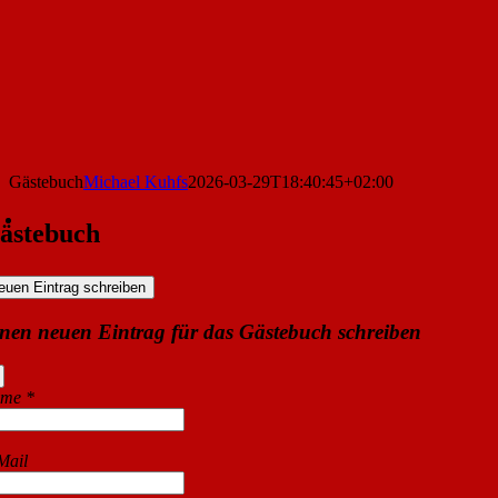
Gästebuch
Michael Kuhfs
2026-03-29T18:40:45+02:00
ästebuch
nen neuen Eintrag für das Gästebuch schreiben
Dieses
Formular
ame
*
ausblenden
Mail