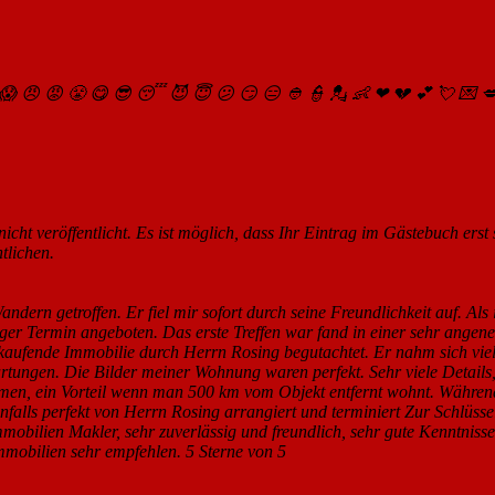
😱
😠
😡
😤
😋
😎
😴
😈
😇
😕
😏
😑
👲
👮
💂
👶
❤
💔
💕
💘
💌

icht veröffentlicht. Es ist möglich, dass Ihr Eintrag im Gästebuch erst
tlichen.
dern getroffen. Er fiel mir sofort durch seine Freundlichkeit auf. Als
iger Termin angeboten. Das erste Treffen war fand in einer sehr ange
rkaufende Immobilie durch Herrn Rosing begutachtet. Er nahm sich vie
rtungen. Die Bilder meiner Wohnung waren perfekt. Sehr viele Details,
ommen, ein Vorteil wenn man 500 km vom Objekt entfernt wohnt. Währe
alls perfekt von Herrn Rosing arrangiert und terminiert Zur Schlüsse
Immobilien Makler, sehr zuverlässig und freundlich, sehr gute Kenntnis
mobilien sehr empfehlen. 5 Sterne von 5