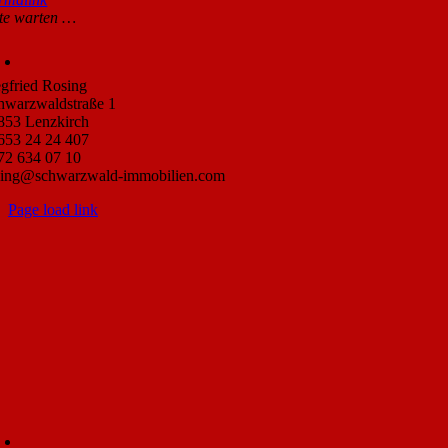
ein-/ausblenden.
tte warten …
egfried Rosing
hwarzwaldstraße 1
853 Lenzkirch
653 24 24 407
72 634 07 10
sing@schwarzwald-immobilien.com
Page load link
Go
to
Top