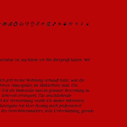

🎁
💰
💍
👍
👎
👌
✌️
🤘
👏
🎵
☕️
🍵
🍺
🍷
🍼
☀️
 sichtbar ist, nachdem wir ihn überprüft haben. Wir
 ich jetzt meine Wohnung verkauft habe, war die
nehmen Atmosphäre im Maklerbüro statt. Die
l Zeit die Immobilie zwecks genauer Bewertung zu
 liebevoll arrangiert. Die anschließende
nd der Vermarktung wurde ich immer informiert,
lübergabe hat Herr Rosing mich professionell
se des Immobilienmarktes, tolle Unterstützung, gerade