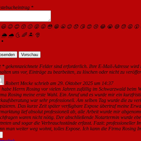
stebucheintrag
*
😃
😉
😊
😚
😗
😜
😛
😳
😁
😬
😌
😞
😘
😍
😢
😂
😭
😅
😓
😩
😮

🌦
🌧
🌜
🌈
🏝
🎅
t * gekennzeichnete Felder sind erforderlich. Ihre E-Mail-Adresse wird n
halten uns vor, Einträge zu bearbeiten, zu löschen oder nicht zu veröffen
Robert Mecke
schrieb am
29. Oktober 2025
um
14:37
h habe Herrn Rosing vor vielen Jahren zufällig im Schwarzwald beim Wan
rma Rosing meine erste Wahl. Ein Anruf und es wurde mir ein kurzfrist
rkaufsberatung war sehr professionell. Am selben Tag wurde die zu ve
spizieren. Das kurze Zeit später verfügbare Expose übertraf meine Erwa
rmarktung lief absolut professionell ab, alle Arbeit wurde mir abgen
chfragen waren nicht nötig. Der abschließende Notartermin wurde ebenf
rtreten und sogar die Verbrauchsstände erfasst. Fazit: professioneller 
nn man weiter weg wohnt, tolles Expose. Ich kann die Firma Rosing Im
Diese
.
Metabox
rmalink